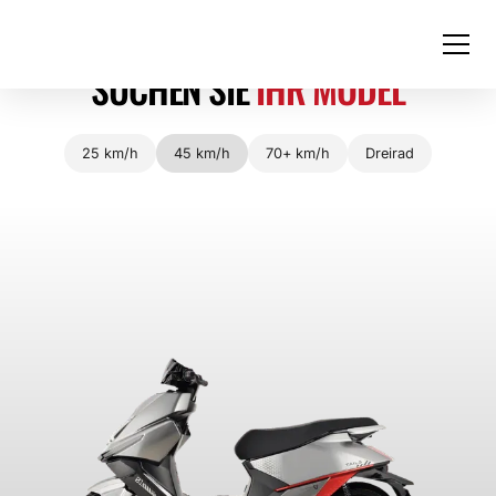
SUCHEN SIE
IHR MODEL
DIE ZUKUNFT IST
25 km/h
45 km/h
70+ km/h
Dreirad
NACHHALTIG
ELEKTRISCH
Partner werden
AUFREGEND
PRAKTISCH
NACHHALTIG